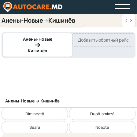
Анены-Новые
Кишинёв
→
Анены-Новые
Добавить обратный рейс
Кишинёв
Анены-Новые → Кишинёв
Dimineață
După-amiază
Seară
Noapte