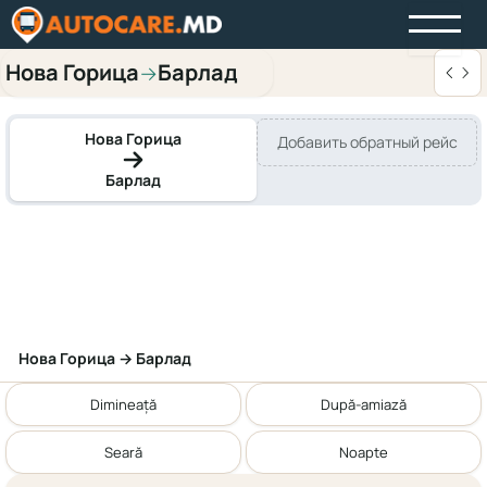
Нова Горица
Барлад
→
Нова Горица
Добавить обратный рейс
Барлад
Нова Горица → Барлад
Dimineață
După-amiază
Seară
Noapte