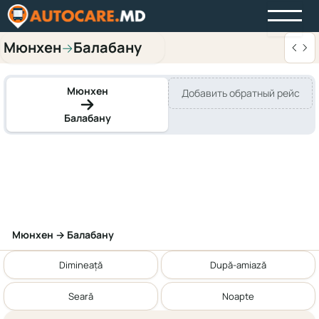
Мюнхен
Балабану
→
Мюнхен
Добавить обратный рейс
Балабану
Мюнхен → Балабану
Dimineață
După-amiază
Seară
Noapte