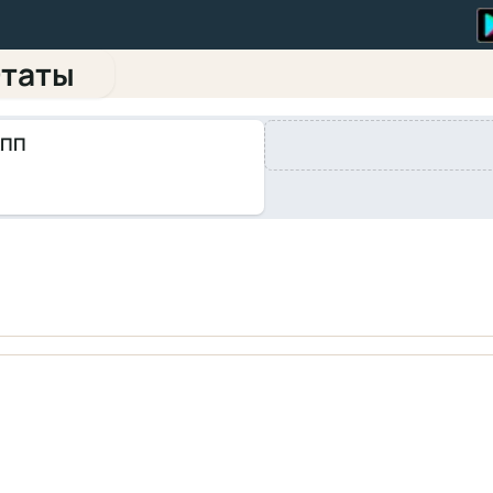
таты
КПП