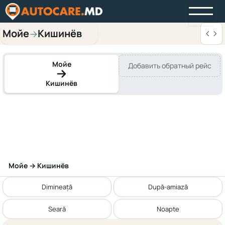
Мойе
Кишинёв
→
Мойе
Добавить обратный рейс
Кишинёв
Мойе → Кишинёв
Dimineață
După-amiază
Seară
Noapte