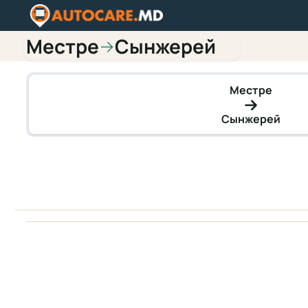
Местре
Сынжерей
→
Местре
Сынжерей