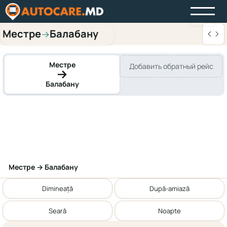
Местре
Балабану
→
Местре
Добавить обратный рейс
Балабану
Местре → Балабану
Dimineață
După-amiază
Seară
Noapte