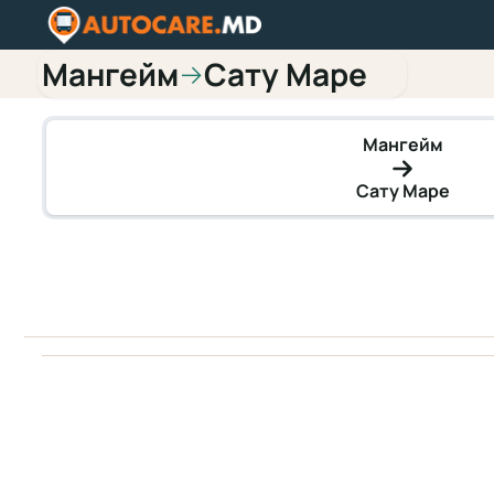
Мангейм
Сату Маре
→
Мангейм
Сату Маре