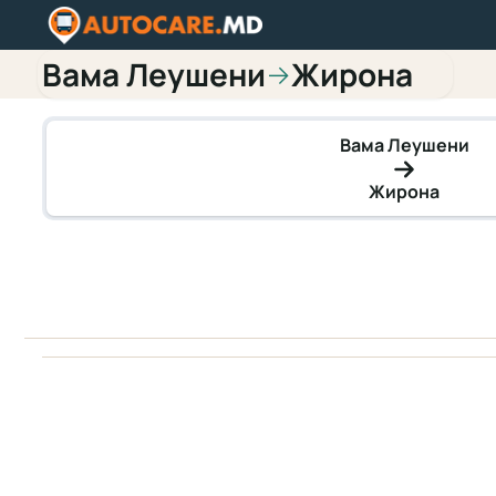
Вама Леушени
Жирона
→
Вама Леушени
Жирона