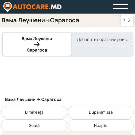
Вама Леушени
Сарагоса
→
Вама Леушени
Добавить обратный рейс
Сарагоса
Вама Леушени → Сарагоса
Dimineață
După-amiază
Seară
Noapte