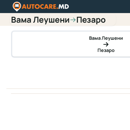
Вама Леушени
Пезаро
→
Вама Леушени
Пезаро