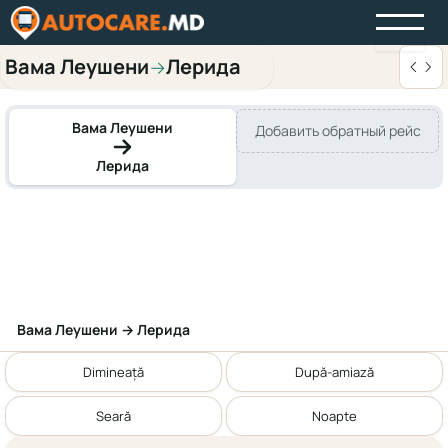
Вама Леушени
Лерида
→
Вама Леушени
Добавить обратный рейс
Лерида
Вама Леушени → Лерида
Dimineață
După-amiază
Seară
Noapte