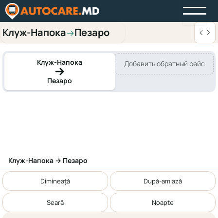
Клуж-Напока
Пезаро
→
Клуж-Напока
Добавить обратный рейс
Пезаро
Клуж-Напока → Пезаро
Dimineață
După-amiază
Seară
Noapte