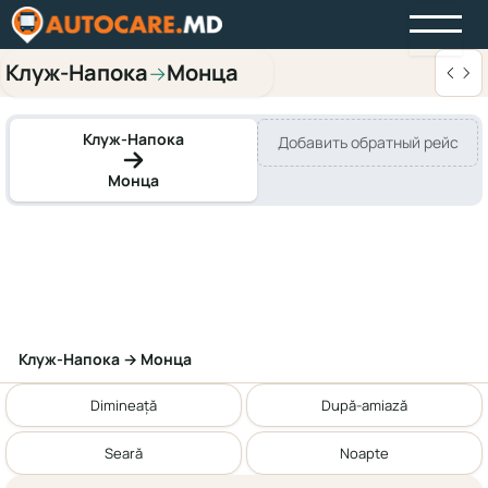
Клуж-Напока
Монца
→
Клуж-Напока
Добавить обратный рейс
Монца
Клуж-Напока → Монца
Dimineață
După-amiază
Seară
Noapte