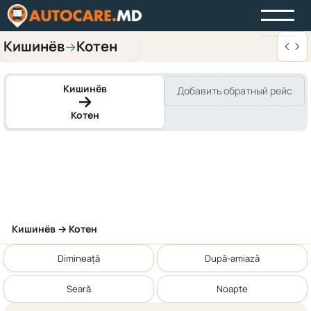
Кишинёв
Котен
→
Кишинёв
Добавить обратный рейс
Котен
Кишинёв → Котен
Dimineață
După-amiază
Seară
Noapte