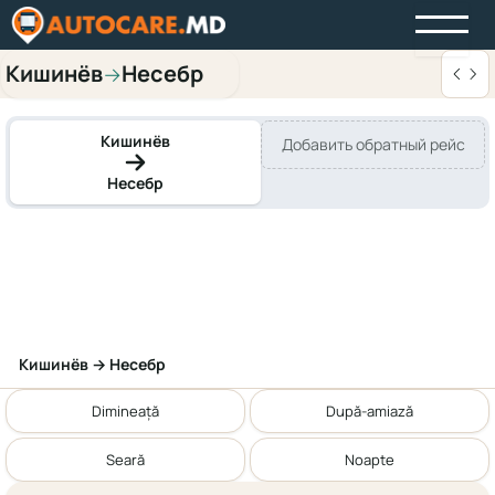
Кишинёв
Несебр
→
Кишинёв
Добавить обратный рейс
Несебр
Кишинёв → Несебр
Dimineață
După-amiază
Seară
Noapte