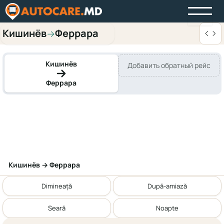
Кишинёв
Феррара
→
Кишинёв
Добавить обратный рейс
Феррара
Кишинёв → Феррара
Dimineață
După-amiază
Seară
Noapte