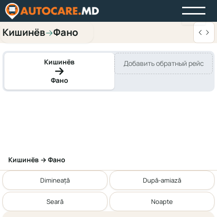
Кишинёв
Фано
→
Кишинёв
Добавить обратный рейс
Фано
Кишинёв → Фано
Dimineață
După-amiază
Seară
Noapte