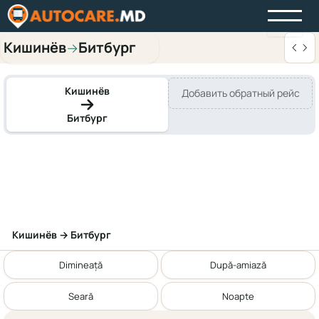
Кишинёв
Битбург
→
Кишинёв
Добавить обратный рейс
Битбург
Кишинёв → Битбург
Dimineață
După-amiază
Seară
Noapte