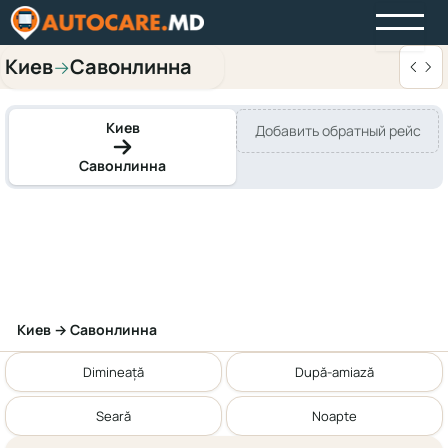
Киев
Савонлинна
→
Киев
Добавить обратный рейс
Савонлинна
Киев → Савонлинна
Dimineață
După-amiază
Seară
Noapte