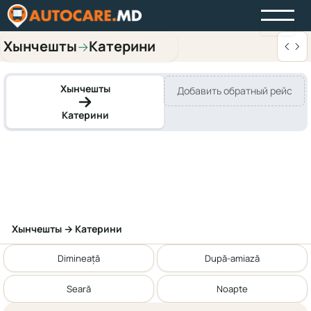
Хынчешты
Катерини
→
Хынчешты
Добавить обратный рейс
Катерини
Хынчешты → Катерини
Dimineață
După-amiază
Seară
Noapte