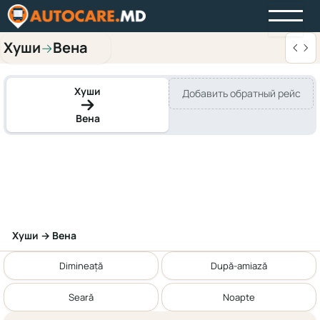
Хуши
Вена
→
Хуши
Добавить обратный рейс
Вена
Хуши → Вена
Dimineață
După-amiază
Seară
Noapte