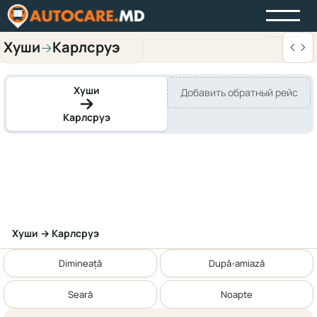
Хуши
Карлсруэ
→
Хуши
Добавить обратный рейс
Карлсруэ
Хуши → Карлсруэ
Dimineață
După-amiază
Seară
Noapte