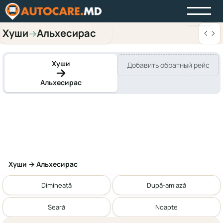
Хуши
Альхесирас
→
Хуши
Добавить обратный рейс
Альхесирас
Хуши → Альхесирас
Dimineață
După-amiază
Seară
Noapte