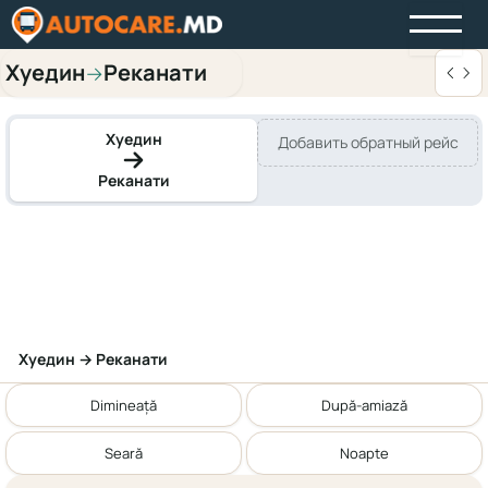
Хуедин
Реканати
→
Хуедин
Добавить обратный рейс
Реканати
Хуедин → Реканати
Dimineață
După-amiază
Seară
Noapte