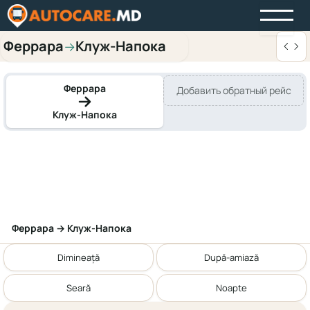
Феррара
Клуж-Напока
→
Феррара
Добавить обратный рейс
Клуж-Напока
Феррара → Клуж-Напока
Dimineață
După-amiază
Seară
Noapte