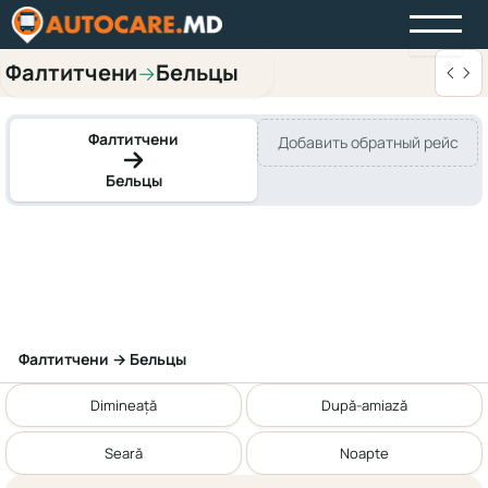
Фалтитчени
Бельцы
→
Фалтитчени
Добавить обратный рейс
Бельцы
Фалтитчени → Бельцы
Dimineață
După-amiază
Seară
Noapte