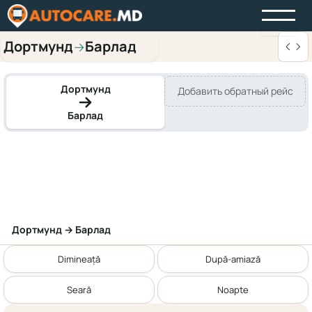
Дортмунд
Барлад
→
Дортмунд
Добавить обратный рейс
Барлад
Дортмунд → Барлад
Dimineață
După-amiază
Seară
Noapte