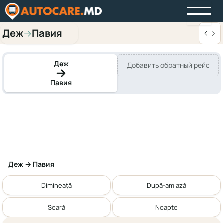
Деж
Павия
→
Деж
Добавить обратный рейс
Павия
Деж → Павия
Dimineață
După-amiază
Seară
Noapte