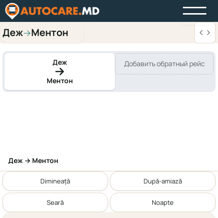
Деж
Ментон
→
Деж
Добавить обратный рейс
Ментон
Деж → Ментон
Dimineață
După-amiază
Seară
Noapte