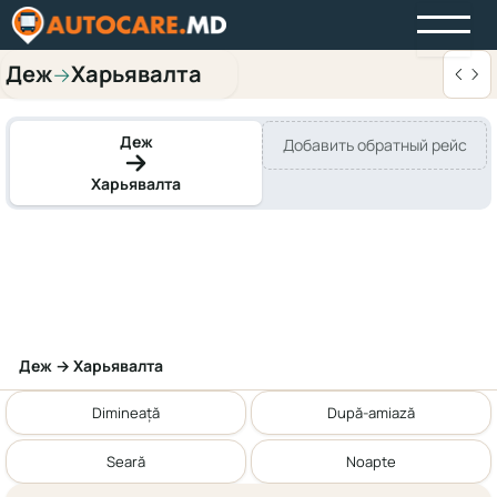
Деж
Харьявалта
→
Деж
Добавить обратный рейс
Харьявалта
Деж → Харьявалта
Dimineață
După-amiază
Seară
Noapte