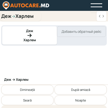
Деж
Харлем
→
Деж
Добавить обратный рейс
Харлем
Деж → Харлем
Dimineață
După-amiază
Seară
Noapte