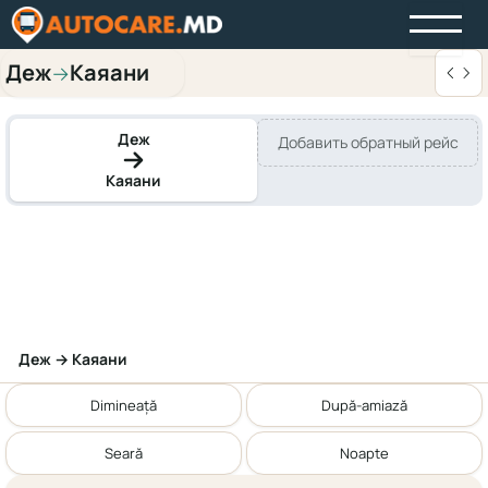
Деж
Каяани
→
Деж
Добавить обратный рейс
Каяани
Деж → Каяани
Dimineață
După-amiază
Seară
Noapte