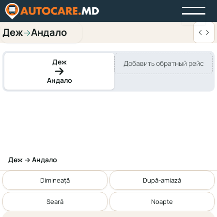
Деж
Андало
→
Деж
Добавить обратный рейс
Андало
Деж → Андало
Dimineață
După-amiază
Seară
Noapte