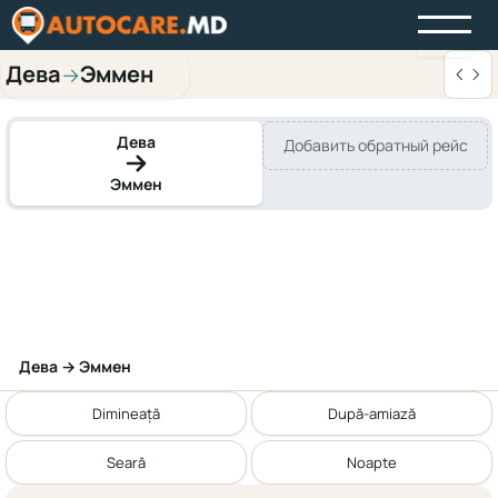
Дева
Эммен
→
Дева
Добавить обратный рейс
Эммен
Дева → Эммен
Dimineață
După-amiază
Seară
Noapte