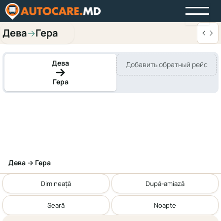
Дева
Гера
→
Дева
Добавить обратный рейс
Гера
Дева → Гера
Dimineață
După-amiază
Seară
Noapte