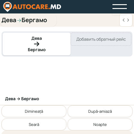
Дева
Бергамо
→
Дева
Добавить обратный рейс
Бергамо
Дева → Бергамо
Dimineață
După-amiază
Seară
Noapte