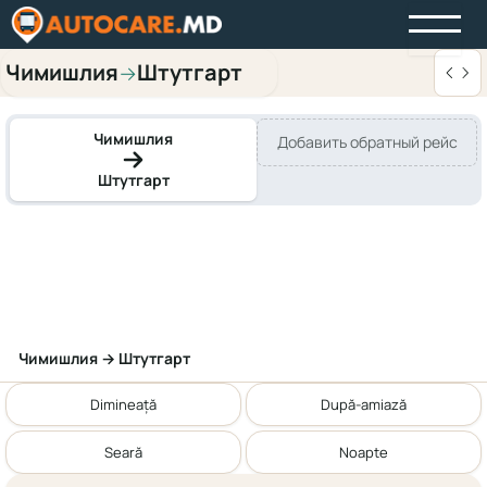
Чимишлия
Штутгарт
→
Чимишлия
Добавить обратный рейс
Штутгарт
Чимишлия → Штутгарт
Dimineață
După-amiază
Seară
Noapte