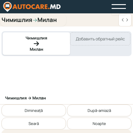
Чимишлия
Милан
→
Чимишлия
Добавить обратный рейс
Милан
Чимишлия → Милан
Dimineață
După-amiază
Seară
Noapte