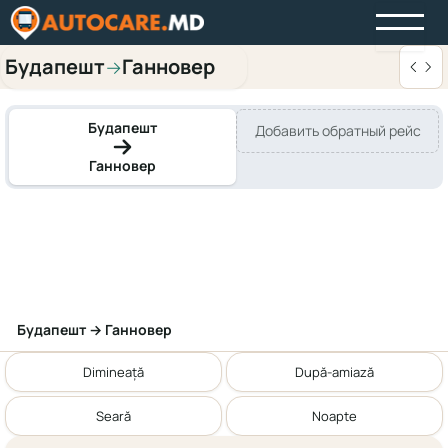
Будапешт
Ганновер
→
Будапешт
Добавить обратный рейс
Ганновер
Будапешт → Ганновер
Dimineață
După-amiază
Seară
Noapte