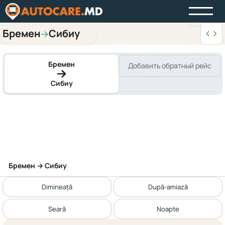
Бремен
Сибиу
→
Бремен
Добавить обратный рейс
Сибиу
Бремен → Сибиу
Dimineață
După-amiază
Seară
Noapte