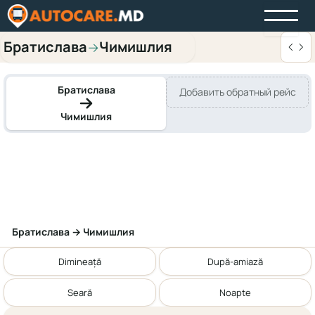
Братислава
Чимишлия
→
Братислава
Добавить обратный рейс
Чимишлия
Братислава → Чимишлия
Dimineață
După-amiază
Seară
Noapte