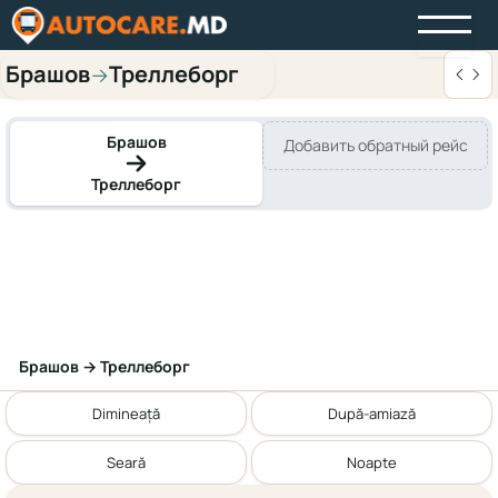
Брашов
Треллеборг
→
Брашов
Добавить обратный рейс
Треллеборг
Брашов → Треллеборг
Dimineață
După-amiază
Seară
Noapte