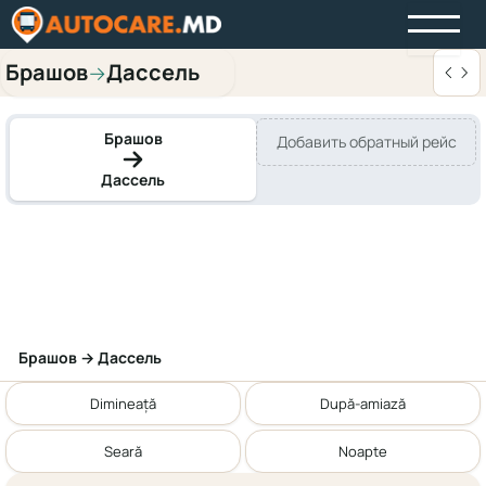
Брашов
Дассель
→
Брашов
Добавить обратный рейс
Дассель
Брашов → Дассель
Dimineață
După-amiază
Seară
Noapte