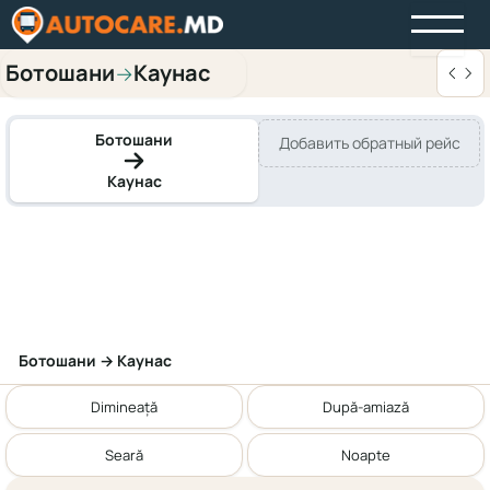
Ботошани
Каунас
→
Ботошани
Добавить обратный рейс
Каунас
Ботошани → Каунас
Dimineață
După-amiază
Seară
Noapte