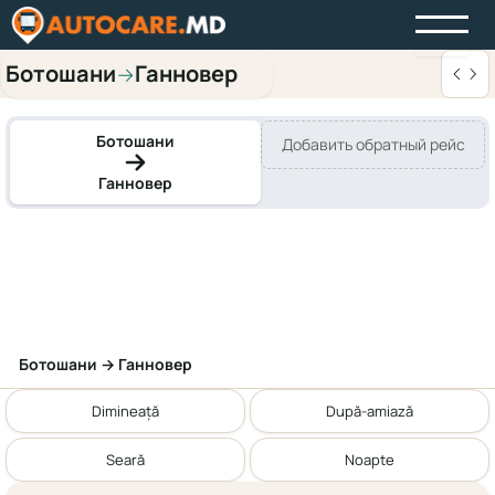
Ботошани
Ганновер
→
Ботошани
Добавить обратный рейс
Ганновер
Ботошани → Ганновер
Dimineață
După-amiază
Seară
Noapte