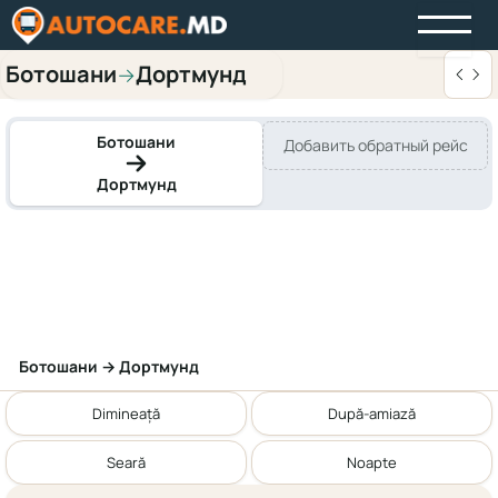
Ботошани
Дортмунд
→
Ботошани
Добавить обратный рейс
Дортмунд
Ботошани → Дортмунд
Dimineață
După-amiază
Seară
Noapte