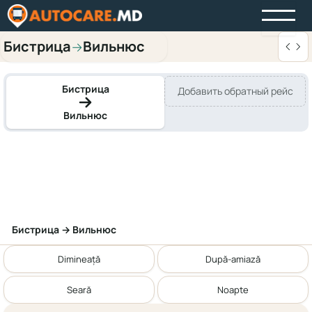
Бистрица
Вильнюс
→
Бистрица
Добавить обратный рейс
Вильнюс
Бистрица → Вильнюс
Dimineață
După-amiază
Seară
Noapte