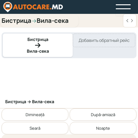
Бистрица
Вила-сека
→
Бистрица
Добавить обратный рейс
Вила-сека
Бистрица → Вила-сека
Dimineață
După-amiază
Seară
Noapte