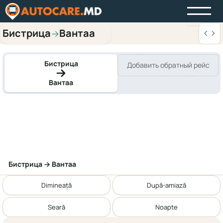
Бистрица
Вантаа
→
Бистрица
Добавить обратный рейс
Вантаа
Бистрица → Вантаа
Dimineață
După-amiază
Seară
Noapte